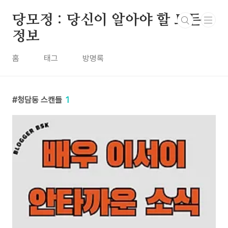
본문 바로가기
당모정 : 당신이 알아야 할 모든
정보
홈
태그
방명록
청담동 스캔들
1