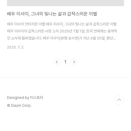
배우 이서이, 그녀의 빛나는 삶과 갑작스러운 이별
배우 이서이 안타까운 이별 배우 이서이, 그녀의 빛나는 삶과 갑작스러운 이별
배우 이서이의 갑작스러운 사망 소식 2025년 7월 1일, 한국 연예계는 충격적
인 소식에 휩싸였습니다. 배우 이서이(본명 송수연)가 지난 6월 20일, 향년
43세의 나이로 세상을 떠났다는 비보가 뒤늦게 전해진 것입니다. 이서이의 매
2025. 7. 2.
니저로 알려진 A씨는 그녀의 공식 SNS 계정을 통해 이 소식을 알리며, “찬란
하고, 아름답고, 예쁘고, 착한 언니가 하늘나라의 별이 되어 이렇게 남깁니
1
다”라고 전했습니다. 이 메시지는 많은 이들에게 큰 충격과 슬픔을 안겼으며,
그녀의 갑작스러운 이별에 대해 팬들과 동료들은 깊은 애도를 표하고 있습니
다. ..
Designed by 티스토리
© Daum Corp.