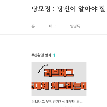
본문 바로가기
당모정 : 당신이 알아야 할
홈
태그
방명록
친환경 방제
1
러브버그 무엇인가? 생태부터 퇴치법까지 완벽 정리