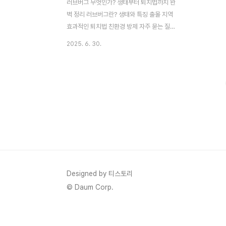
러브버그 무엇인가? 생태부터 퇴치법까지 완
벽 정리 러브버그란? 생태와 특징 출몰 지역
효과적인 퇴치법 친환경 방제 자주 묻는 질문
러브버그란 무엇인가? 러브버그, 또는 붉은
2025. 6. 30.
등우단털파리(Plecia longiforceps)는 매
년 초여름, 특히 6월에서 7월 사이에 수도권
을 중심으로 대량 출몰하며 시민들에게 불쾌
감을 주는 곤충입니다. 하지만 이 작은 곤충
은 독성이 없고, 사람을 물거나 질병을 옮기
지 않는 익충으로 분류됩니다. 러브버그라는
이름은 암수 한 쌍이 꼬리를 맞대고 비행하거
나 짝짓기를 하는 독특한 습성에서 유래했습
니다. 이로 인해 '사랑벌레'라..
Designed by 티스토리
© Daum Corp.