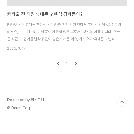
카카오 전 직원 휴대폰 포렌식 강제동의?
카카오 직원 휴대폰 포렌식 논란 카카오 전 직원 휴대폰 포렌식 강제동의? 안녕
하세요, IT 트렌드와 기업 문화에 관심 많은 블로거 [당신의 이름]입니다. 오늘
은 최근 IT 업계를 발칵 뒤집어 놓은 뜨거운 이슈, 카카오의 '휴대폰 포렌식 동
의' 사태에 대해 깊이 파헤쳐보겠습니다. 2025년 9월 17일, 네이트 뉴스를 통
2025. 9. 17.
해 단독 보도된 이 소식은 단순한 회사 내부 정책을 넘어 개인정보 보호와 직원
권리라는 근본적인 문제를 제기하고 있어요. 제가 이 주제를 선택한 이유는 바
1
로 우리 모두가 사용하는 카카오 서비스의 뒤편에서 벌어지는 이런 일들이, 결
국 사용자인 우리에게도 영향을 미칠 수 있기 때문입니다. 이 포스트에서는 사
건의 배경부터 직원들의 반발, 법적 쟁점, 그리고 미래 전망까지 최..
Designed by 티스토리
© Daum Corp.