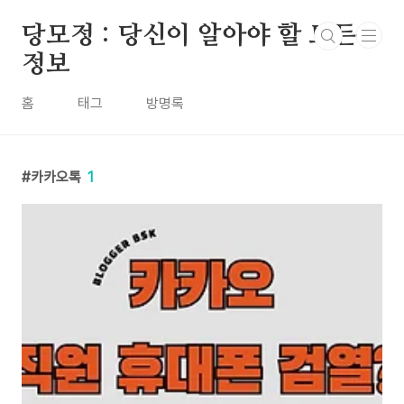
본문 바로가기
당모정 : 당신이 알아야 할 모든
정보
홈
태그
방명록
카카오톡
1