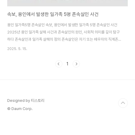
속보, 용인에서 발생한 일가족 5명 존속살인 사건
용인 일가족5명 존속살인 속보, 용인에서 발생한 일가족 5명 존속살인 사건
2025년 용인 일가족 살해 사건과 존속살인의 원인, 사회적 의미를 깊이 탐구
하다 존속살인과 일가족 살해의 정의 존속살인은 자기 또는 배우자의 직계존
속, 즉 부모나 조부모를 살해하는 범죄를 의미합니다. 한국 형법 제250조 2항
2025. 5. 15.
에서는 이를 일반 살인보다 무겁게 처벌하며, 최소 7년 이상의 징역 또는 사형,
무기징역을 규정하고 있습니다. 이는 유교적 전통과 가족 내 도덕적 책임을 강
1
조하는 한국 사회의 특성에서 비롯된 것으로 보입니다. 일가족 살해는 한 가정
의 구성원 다수를 살해하는 범죄로, 종종 존속살인과 중첩..
Designed by 티스토리
© Daum Corp.