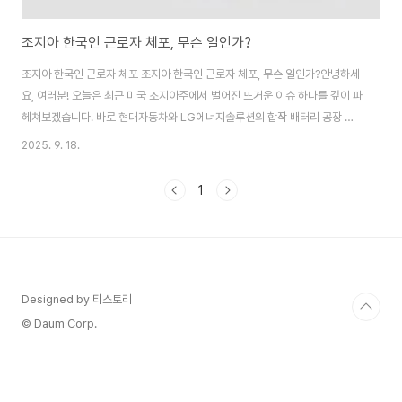
조지아 한국인 근로자 체포, 무슨 일인가?
조지아 한국인 근로자 체포 조지아 한국인 근로자 체포, 무슨 일인가?안녕하세
요, 여러분! 오늘은 최근 미국 조지아주에서 벌어진 뜨거운 이슈 하나를 깊이 파
헤쳐보겠습니다. 바로 현대자동차와 LG에너지솔루션의 합작 배터리 공장 건
설 현장에서 한국인 근로자들이 미국 이민 당국에 체포되어 구금된 후 귀국한
2025. 9. 18.
사건입니다. 조지아주의 경제계 인사들이 "한국인 없으면 안 된다"며 연일 복
귀를 읍소하는 소식이 화제죠. 이 사건은 단순한 이민 문제로 끝나지 않고, 글로
1
벌 공급망, 비자 제도, 그리고 지역 경제 발전의 핵심 쟁점으로 떠올랐어요. 제
가 이 기사를 바탕으로 최대한 자세히 분석해보며, 왜 이 일이 우리에게 중요한
지, 앞으로 어떻게 전개될지 함께 살펴보겠습니다. 커피 한 잔 들고 편안히 읽어
보세요!갑작스러운 체포..
Designed by 티스토리
© Daum Corp.