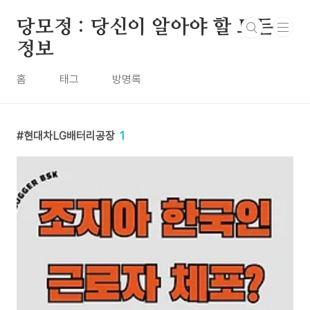
본문 바로가기
당모정 : 당신이 알아야 할 모든
정보
홈
태그
방명록
현대차LG배터리공장
1