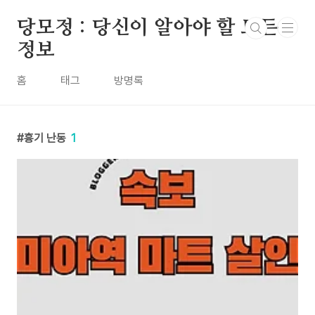
본문 바로가기
당모정 : 당신이 알아야 할 모든
정보
홈
태그
방명록
흉기 난동
1