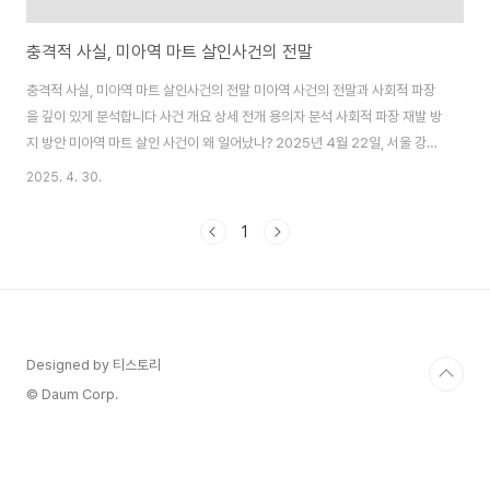
충격적 사실, 미아역 마트 살인사건의 전말
충격적 사실, 미아역 마트 살인사건의 전말 미아역 사건의 전말과 사회적 파장
을 깊이 있게 분석합니다 사건 개요 상세 전개 용의자 분석 사회적 파장 재발 방
지 방안 미아역 마트 살인 사건이 왜 일어났나? 2025년 4월 22일, 서울 강북
구 미아역 인근의 한 할인마트에서 충격적인 사건이 발생했습니다. 30대 남성
2025. 4. 30.
김성진(1992년생)이 마트에서 판매 중이던 흉기의 포장지를 뜯고, 일면식 없
는 60대 여성과 40대 여성 직원을 공격해 60대 여성이 사망하고 40대 여성
1
이 부상을 입는 비극이 벌어졌습니다. 이 사건은 '미아역 사건', '미아역 살인', '..
Designed by 티스토리
© Daum Corp.