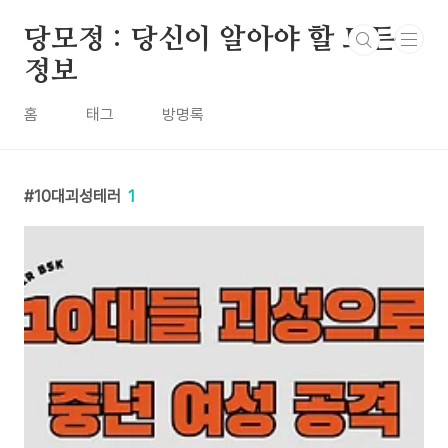
본문 바로가기
당모정 : 당신이 알아야 할 모든
정보
홈
태그
방명록
10대괴성테러
1