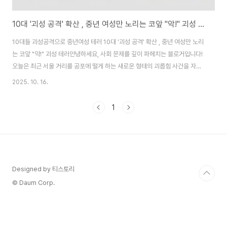
10대 '괴성 공격' 확산 , 중년 여성만 노리는 코앞 "악!" 괴성 테러
10대들 괴성공격으로 중년여성 테러 10대 '괴성 공격' 확산 , 중년 여성만 노리
는 코앞 "악!" 괴성 테러안녕하세요, 사회 문제를 깊이 파헤치는 블로거입니다!
오늘은 최근 서울 거리를 공포에 떨게 하는 새로운 형태의 괴롭힘 사건을 자세
히 분석해보겠습니다. 바로 10대 남학생들이 중년 여성들을 타깃으로 코앞에
2025. 10. 16.
서 "악!" 하고 괴성을 지르며 놀라게 하고 웃으며 달아나는 '괴성 공격'입니다.
이건 단순한 장난이 아니라, 피해자들에게 깊은 트라우마를 남기고 여성 혐오
1
범죄로 이어질 수 있는 심각한 문제예요. 한겨레의 단독 보도에 따르면, 지난달
만 해도 여러 건의 피해 사례가 보고됐고, 경찰 수사가 시작됐습니다. 왜 이런
일이 벌어지는지, 피해자들의 고통은 어떤지, 법적 판단과 사회적 함의까지 최
대한 자세히..
Designed by 티스토리
© Daum Corp.