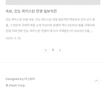
속보, 인도 파키스탄 전쟁 일보직전
인도 파키스탄 전쟁 속보, 인도 파키스탄 전쟁 일보직전 핵보유국 간의 군사 충
돌, 그 원인과 국제적 파장 소개 카슈미르 분쟁의 역사 2025년 충돌 국제사회
반응 미래 전망 인도-파키스탄 전쟁이 왜 다시 주목받는가? 2025년 5월, 인
도와 파키스탄은 카슈미르 지역을 둘러싼 긴장 고조로 인해 6년 만에 가장 심
2025. 5. 10.
각한 군사 충돌을 벌였습니다. 이 충돌은 단순한 국지적 교전을 넘어, 두 핵보유
국 간의 전면전 가능성을 우려하게 만들며 국제사회의 이목을 집중시켰습니다.
1
특히, 2025년 4월 22일 인도령 잠무 카슈미르주 파할감에서 발..
Designed by 티스토리
© Daum Corp.