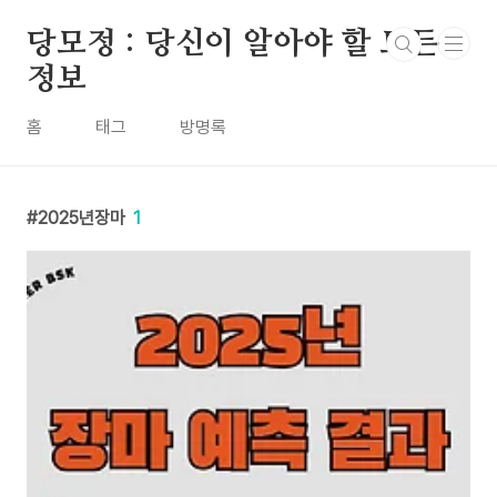
본문 바로가기
당모정 : 당신이 알아야 할 모든
정보
홈
태그
방명록
2025년장마
1