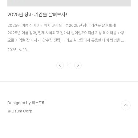
2025년 장마 기간을 살펴보자!
2025년 여름 장마 기간이 어떻게 되나? 2025년 장마 기간을 살펴보자!
2025년 여름 장마, 언제 시작되고 얼마나 길어질까? 최신 기상 데이터를 바탕
으로 지역별 장마 시기, 강수량 전망, 그리고 실생활에서 유용한 대비 방법을 상
세히 정리했습니다. 장마란 무엇인가? 장마는 여름철 한반도 주변에 정체 전선
2025. 6. 13.
이 형성되면서 지속적으로 비가 내리는 기상 현상을 말합니다. 북태평양 고기
압과 오호츠크해 고기압, 그리고 시베리아 기단 사이의 상호작용으로 발생하는
1
장마전선은 주로 6월 중순부터 7월 말까지 한반도에 영향을 미칩니다. 이 시기
는 높은 습도와 강한 강수량으로 인해 농업, 교통, 일상생활에 큰 영향을 주며,
때로는 홍수나 산사태 같은 ..
Designed by 티스토리
© Daum Corp.