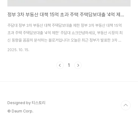
정부 3차 부동산 대책 15억 초과 주택 주택담보대출 '4억 제한' 주담대 쇼크
주담대 정부 3차 부동산 대책 주택담보대출 제한 정부 3차 부동산 대책 15억
초과 주택 주택담보대출 '4억 제한' 주담대 쇼크안녕하세요, 부동산 시장의 최
신 동향을 꼼꼼히 분석하는 블로거입니다! 오늘은 최근 정부가 발표한 3차 부
동산 대책을 깊이 파헤쳐보겠습니다. 서울 집값이 다시 들썩이는 가운데, 금융
2025. 10. 15.
위원회가 주택담보대출 한도를 대폭 제한하는 내용으로 시장에 충격을 주었어
요. 15억 원 초과 주택의 주담대 한도가 4억 원으로 줄어들고, 25억 원 초과
1
시 2억 원으로 더 타이트해지는 이 조치는, 고가 주택 수요를 억제하려는 강력
한 신호입니다. 게다가 전세대출도 DSR 산정에 포함되고, 스트레스 금리 하한
이 3%로 상향되는 등 세부 사항이 빼곡합니다. 이 대책이 단순한 규제 강화가
아니라, 서울 부동..
Designed by 티스토리
© Daum Corp.