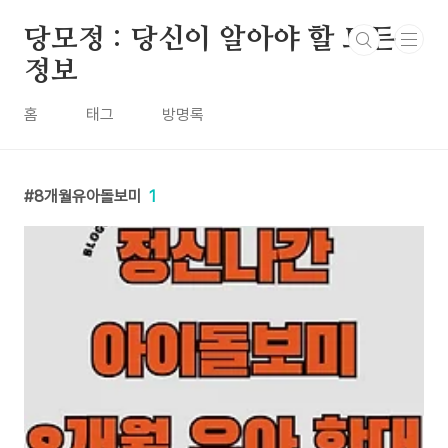
본문 바로가기
당모정 : 당신이 알아야 할 모든
정보
홈
태그
방명록
8개월유아돌보미
1