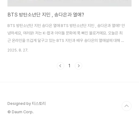
BTS 방탄소년단 지민 , 송다은과 열애?
BTS 방탄소년단 지민 송다은 열애 BTS 방탄소년단 지민 , 송다은과 열애? 안
녕하세요, 여러분! 저는 K-팝과 아이돌 문화에 푹 빠진 블로거예요. 오늘은 최
근 온라인을 뜨겁게 달구고 있는 BTS 지민과 배우 송다은의 열애설에 대해 이
야기해보려고 해요. 방탄소년단, 줄여서 방탄으로 불리는 이 그룹의 멤버 지민
2025. 8. 27.
은 전 세계 아미들의 사랑을 받고 있죠. 그런데 최근 송다은이 올린 틱톡 영상이
화제가 되면서, 이들의 관계가 다시금 주목받고 있어요. 제가 최대한 자세히 분
1
석해볼게요. 이 포스트를 통해 여러분도 이 이슈를 명확히 이해할 수 있기를 바
래요. 열애설의 배경 BTS 지민과 송다은의 열애설은 사실 새삼스러운 게 아니
에요. 이 루머는 2022년부터 시작됐어요. 송다은은 20..
Designed by 티스토리
© Daum Corp.