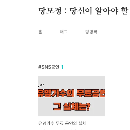
본문 바로가기
당모정 : 당신이 알아야 할
홈
태그
방명록
SNS공연
1
유명가수 무료 공연의 실체