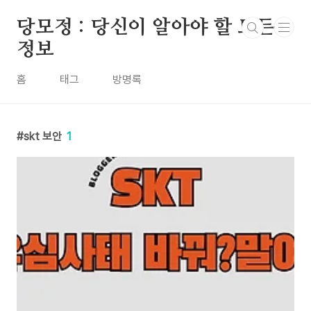
본문 바로가기
당모정 : 당신이 알아야 할 모든
정보
홈
태그
방명록
skt 보안
1