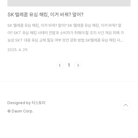
SK 텔레콤 유심 해킹, 이거 바꿔? 말어?
SK 텔레콤 유심 해킹, 이거 바꿔? 말어? SK 텔레콤 유심 해킹, 이거 바꿔? 말
어? SKT 유심 해킹 사태의 전말과 소비자가 취해야 할 조치 사건 개요 피해 가
능성 SKT 대응 유심 교체 필요 여부 보안 강화 방법 SK텔레콤 유심 해킹 사건:
무슨 일이 있었나? 2025년 4월 19일 오후 11시경, SK텔레콤(SKT)의 홈 가
2025. 4. 29.
입자 서버(HSS)가 악성 코드에 의한 해커 공격을 받아 고객의 유심(USIM) 관
련 정보가 유출된 정황이 확인되었습니다. SKT는 국내 최대 이동통신사로 약
1
2,300만 명의 가입자를 보유하고 있..
Designed by 티스토리
© Daum Corp.