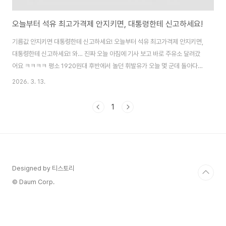
오늘부터 석유 최고가격제 안지키면, 대통령한테 신고하세요!
기름값 안지키면 대통령한테 신고하세요! 오늘부터 석유 최고가격제 안지키면,
대통령한테 신고하세요! 와… 진짜 오늘 아침에 기사 보고 바로 주유소 달려갔
어요 ㅋㅋㅋㅋ 평소 1920원대 후반에서 놀던 휘발유가 오늘 몇 군데 돌아다니
니까 1780~1820원대 보이더라고요. 아직 전국 평균이 확 내려간 건 아니지
2026. 3. 13.
만, 적어도 100원 이상은 떨어진 느낌? 솔직히 200원 넘게 내려가길 기대했
는데… 그래도 이게 시작이니까 지켜보는 중입니다. 그런데 정부가 어제(12일)
1
발표하고 오늘(13일) 0시부터 바로 시행한 '석유 최고가격제' 때문에 분위기가
좀 달라졌어요. 간단히 말하면 정유사가 주유소에 넘기는 가격을 강제로 막아
버린 거예요. 휘발유 ℓ당 1724원, 경유 1713원..
Designed by 티스토리
© Daum Corp.