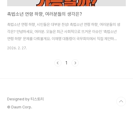
촉법소년 연령 하향, 여러분들의 생각은?
촉법소년 연령 하향, 시민들은 대부분 찬성! 촉법소년 연령 하향, 여러분들의 생
각은? 안녕하세요, 여러분. 오늘은 최근 사회적으로 뜨거운 이슈인 '촉법소년
연령 하향' 문제를 다뤄볼게요. 이재명 대통령이 국무회의에서 직접 제안하면
서 다시 불붙은 논란이에요. Nate 뉴스 기사
2026. 2. 27.
(https://news.nate.com/view/20260227n01586?mid=n1006)에
따르면, CBS노컷뉴스가 서울 거리에서 시민 10명을 인터뷰했는데, 놀랍게도
1
반대 의견 없이 모두 찬성하거나 지지하는 쪽으로 무게가 실렸대요. "압도적 다
수"라는 대통령 말씀처럼 여론이 형성되고 있는 걸까요? 제가 기사 내용을 바
탕으로 제도 배경부터 시민 목소리, 해외 사례, 우려점까지 최대한 자세히 분석
해볼게요. 이 문제..
Designed by 티스토리
© Daum Corp.