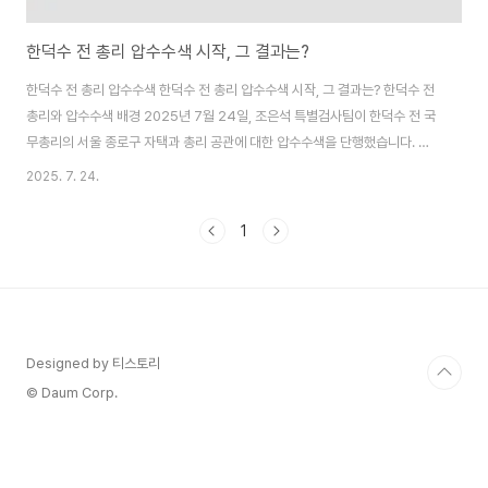
한덕수 전 총리 압수수색 시작, 그 결과는?
한덕수 전 총리 압수수색 한덕수 전 총리 압수수색 시작, 그 결과는? 한덕수 전
총리와 압수수색 배경 2025년 7월 24일, 조은석 특별검사팀이 한덕수 전 국
무총리의 서울 종로구 자택과 총리 공관에 대한 압수수색을 단행했습니다. 이
는 2024년 12월 3일 윤석열 전 대통령의 비상계엄 선포와 관련된 내란 및 외
2025. 7. 24.
환 혐의 수사의 일환으로, 한덕수 전 총리가 이 사건에 연루되었다는 의혹을 조
사하기 위한 강제수사입니다. 한 전 총리는 지난 7월 2일 13시간 40분에 걸친
1
특검 소환 조사를 받은 지 22일 만에 압수수색 대상이 되었습니다. 이번 조치
는 한 전 총리가 비상계엄 선포를 방조하거나 절차적 정당성을 확보하려 했다
는 혐의와 관련이 깊습니다. ..
Designed by 티스토리
© Daum Corp.