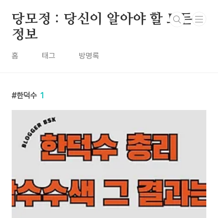
본문 바로가기
당모정 : 당신이 알아야 할 모든
정보
홈
태그
방명록
한덕수
1