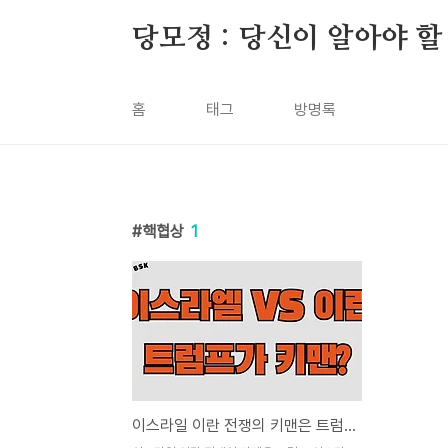
본문 바로가기
당모정 : 당신이 알아야 할
홈
태그
방명록
핵협상
1
이스라일 이란 전쟁의 키맨은 트럼프?